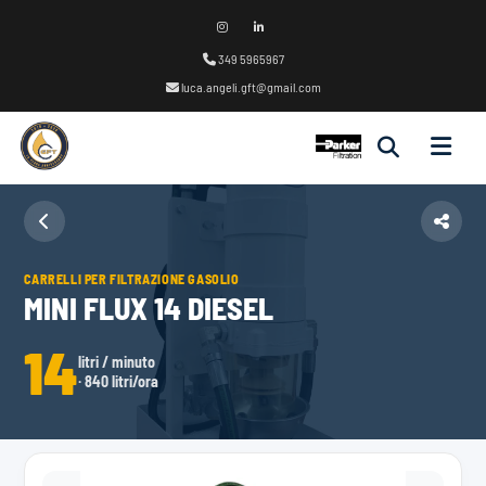
349 5965967
luca.angeli.gft@gmail.com
CARRELLI PER FILTRAZIONE GASOLIO
MINI FLUX 14 DIESEL
14
litri / minuto
· 840 litri/ora