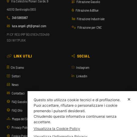
Via Celestino Monari Sarde, 9
Filtrazione Gasolio
40010 Bentivoglio (BO)
Filtrazione AdBlue
349 5965967
Filtrazione Industriale
luca.angeli.gft@gmail.com
Filtrazione per CNC
PI CF REG IMP BO 01834730499
SDI WY7PJ6K
LINK UTILI
SOCIAL
Chi Siamo
Instagram
Settori
LinkedIn
News
Contattaci
✕
Questo sito utilizza cookie tecnici e di profilazione.
FAQ Gasolio
Puoi accettare, rifiutare o personalizzare i cookie
FAQ Olio
premendo i pulsanti desiderati.
Chiudendo questa informativa continuerai senza
Mappa del Sito
accettare.
Privacy Policy
Visualizza la Cookie Policy
Cookie Policy
Visualizza l'Informativa Privacy