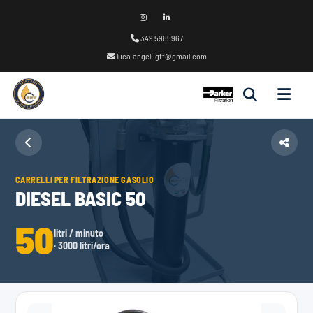
349 5965967
luca.angeli.gft@gmail.com
CARRELLI PER FILTRAZIONE GASOLIO
DIESEL BASIC 50
50
litri / minuto
· 3000 litri/ora