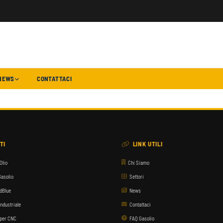
NEWS
CONTATTACI
TI
LINK UTILI
Olio
Chi Siamo
Gasolio
Settori
AdBlue
News
Industriale
Contattaci
 per CNC
FAQ Gasolio