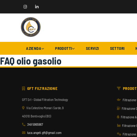
AZIENDA
PRODOTTI
SERVIZI
SETTORI
FAQ olio gasolio
GFT FILTRAZIONE
PRODOT
GFT Srl - Global Filtration Technology
Filtrazione 
Via Celestino Monari Sarde, 9
Filtrazione 
40010 Bentivoglio (BO)
Filtrazione 
349 5965967
Filtrazione 
luca.angeli.gft@gmail.com
Filtrazione