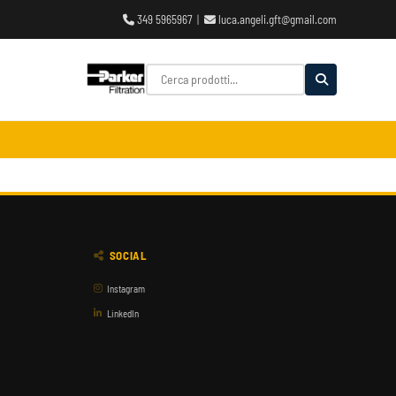
349 5965967
|
luca.angeli.gft@gmail.com
SOCIAL
Instagram
LinkedIn