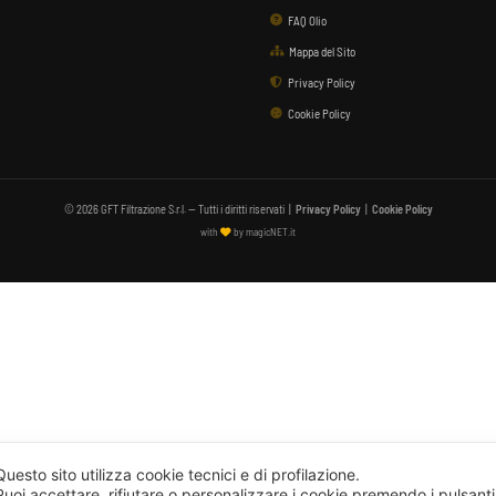
FAQ Olio
Mappa del Sito
Privacy Policy
Cookie Policy
© 2026 GFT Filtrazione S.r.l. — Tutti i diritti riservati |
Privacy Policy
|
Cookie Policy
with
by magicNET.it
Questo sito utilizza cookie tecnici e di profilazione.
Puoi accettare, rifiutare o personalizzare i cookie premendo i pulsanti