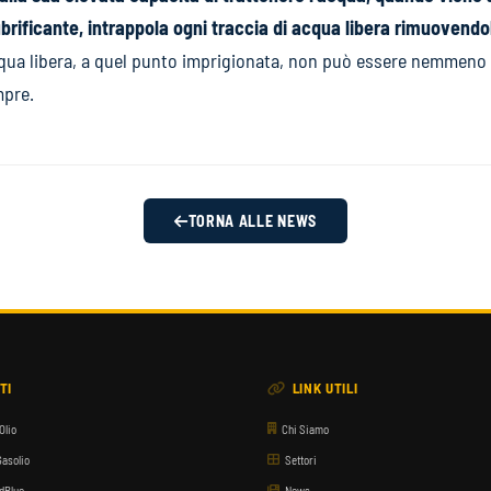
lubrificante, intrappola ogni traccia di acqua libera rimuovend
qua libera, a quel punto imprigionata, non può essere nemmeno pi
mpre.
TORNA ALLE NEWS
TI
LINK UTILI
Olio
Chi Siamo
Gasolio
Settori
AdBlue
News