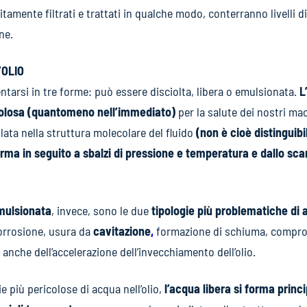
tamente filtrati e trattati in qualche modo, conterranno livelli di
ne.
’OLIO
entarsi in tre forme: può essere disciolta, libera o emulsionata.
L
colosa (quantomeno nell’immediato)
per la salute dei nostri mac
ilata nella struttura molecolare del fluido
(non è cioè distinguibi
orma in seguito a sbalzi di pressione e temperatura e dallo sc
emulsionata
, invece, sono le due
tipologie più problematiche
di 
 corrosione, usura da
cavitazione
,
formazione di schiuma, comprom
 anche dell’accelerazione dell’invecchiamento dell’olio.
e più pericolose di acqua nell’olio,
l’acqua libera si forma princ