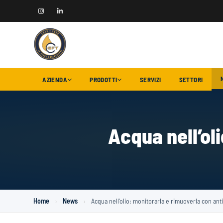
AZIENDA
PRODOTTI
SERVIZI
SETTORI
Acqua nell’ol
Home
›
News
›
Acqua nell’olio: monitorarla e rimuoverla con ant