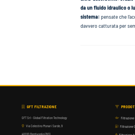
da un fluido idraulico o 
sistema:
pensate che l’ac
davvero catturata per se
GFT FILTRAZIONE
PRODOT
GFT Srl - Global Filtration Technology
Filtrazione 
Via Celestino Monari Sarde, 9
Filtrazione 
40010 Bentivoglio (BO)
Filtrazione 