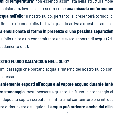
oni di temperatura:
non essendo assimilata nella struttura mol
mulsionata, invece, si presenta come
una miscela uniformement
qua nell’olio:
il nostro fluido, pertanto, si presenterà torbido,
facilmente riconoscibile, tuttavia quando arriva a questo stadio al
a emulsionata si forma in presenza di una pessima separazion
ell’olio unite a un concomitante ed elevato apporto di acqua (Ad
reddamento olio).
STRO FLUIDO DALL’ACQUA NELL’OLIO?
imi passaggi che portano acqua all’interno del nostro fluido son
o stesso.
costantemente esposti all’acqua e al vapore acqueo durante tan
oro stoccaggio,
basti pensare a quanto è diffuso lo stoccaggio all
 si deposita sopra i serbatoi, si infiltra nel contenitore o si int
re o rimuovere del liquido.
L’acqua può arrivare anche dal cilin