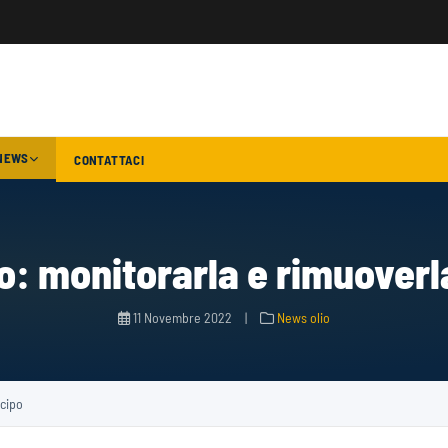
NEWS
CONTATTACI
io: monitorarla e rimuoverl
11 Novembre 2022
|
News olio
icipo