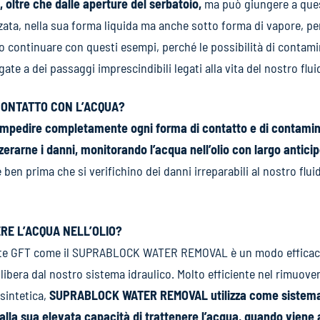
e, oltre che dalle aperture del serbatoio,
ma può giungere a ques
zata, nella sua forma liquida ma anche sotto forma di vapore, pe
continuare con questi esempi, perché le possibilità di contami
ate a dei passaggi imprescindibili legati alla vita del nostro flui
 CONTATTO CON L’ACQUA?
impedire completamente ogni forma di contatto e di contamina
zzerarne i danni, monitorando l’acqua nell’olio con largo antic
n prima che si verifichino dei danni irreparabili al nostro fluid
RE L’ACQUA NELL’OLIO?
ante GFT come il SUPRABLOCK WATER REMOVAL è un modo efficace
bera dal nostro sistema idraulico. Molto efficiente nel rimuovere
 sintetica,
SUPRABLOCK WATER REMOVAL utilizza come sistema 
 alla sua elevata capacità di trattenere l’acqua, quando viene