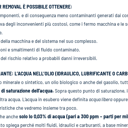
 REMOVAL È POSSIBILE OTTENERE:
omponenti, e di conseguenza meno contaminanti generati dai co
iva degli inconvenienti più costosi, come i fermo macchina e le 
e.
 della macchina e del sistema nel suo complesso.
ioni e smaltimenti di fluido contaminato.
el rischio relativo a probabili danni irreversibili.
ANTE: L’ACQUA NELL’OLIO (IDRAULICO, LUBRIFICANTE O CAR
do minerale o sintetico, un olio biologico o anche del gasolio, tutt
 di saturazione dell’acqua.
Sopra questo punto di saturazione, i
altra acqua. L’acqua in esubero viene definita
acqua libera
oppur
ristiche che vedremo insieme tra poco.
che anche
solo lo 0,03% di acqua (pari a 300 ppm – parti per mil
to spiega perché molti fluidi, idraulici e carburanti, a base mine